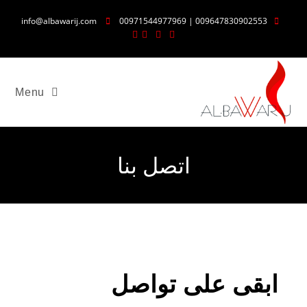
info@albawarij.com
009647830902553 | 00971544977969
Menu
اتصل بنا
ابقى على تواصل