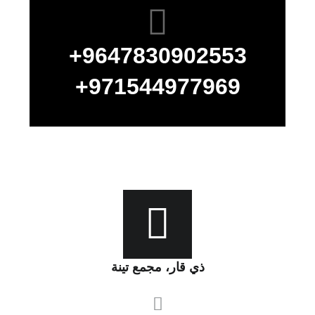
9647830902553+
971544977969+
ذي قار، مجمع تينة