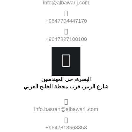
info@albawarij.com
9647704447170+
9647827100100+
البصرة، حي المهندسين
شارع الزبير، قرب محطة الخليج العربي
info.basrah@albawarij.com
9647813568858+